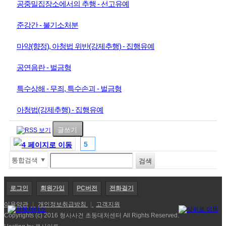
공중밀집장소에서의 추행 - 선고유예
준강간 - 불기소처분
마약(향정), 아청법 위반(강제추행) - 집행유예
공연음란 - 벌금형
특수상해 - 무죄, 특수손괴 - 벌금형
아청법(강제추행) - 집행유예
글쓰기
5
로그인
회원가입
PC버전
전화걸기
이용약관
|
개인정보취급방침
|
고객지원
Copyrights (c) 2016 형사사건 초동대처센터 All Rights Reserved.