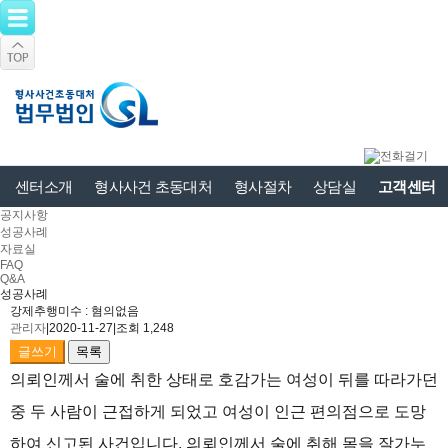
센터소개
형사사건 초동대처
형사절차
상담실
고객센터
공지사항
성공사례
자료실
FAQ
Q&A
성공사례
강제추행미수 : 혐의없음
관리자
|
2020-11-27
|
조회 1,248
글쓰기
목록
의뢰인께서 술에 취한 상태로 호감가는 여성이 뒤를 따라가던
중 두 사람이 근접하게 되었고 여성이 인근 편의점으로 도망
하여 신고된 사건입니다. 의뢰인께서 술에 취해 몸을 잘가누