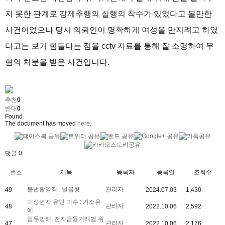
지 못한 관계로 강제추행의 실행의 착수가 있었다고 볼만한
사건이었으나 당시 의뢰인이 명확하게 여성을 만지려고 하였
다고는 보기 힘들다는 점을 cctv 자료를 통해 잘 소명하여 무
혐의 처분을 받은 사건입니다.
추천
0
반대
0
Found
The document has moved
here
.
댓글
0
번호
제목
등록자
등록일
조회수
불법촬영죄 : 벌금형
관리자
49
2024.07.03
1,430
미성년자 유인 미수 : 기소유
관리자
48
2022.10.06
2,592
예
업무방해, 전자금융거래법 위
관리자
47
2022.10.06
2,176