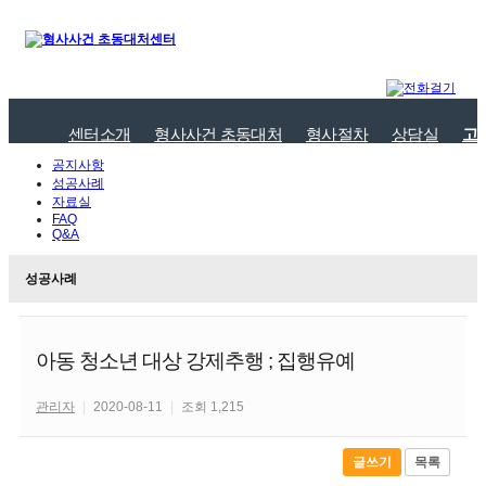
센터소개
형사사건 초동대처
형사절차
상담실
고
공지사항
성공사례
자료실
FAQ
Q&A
성공사례
아동 청소년 대상 강제추행 ; 집행유예
관리자
|
2020-08-11
|
조회 1,215
글쓰기
목록