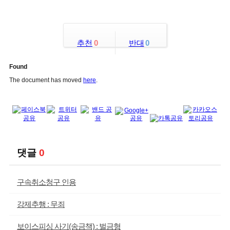
추천
0
반대
0
Found
The document has moved
here
.
댓글
0
구속취소청구 인용
강제추행 : 무죄
보이스피싱 사기(송금책) : 벌금형