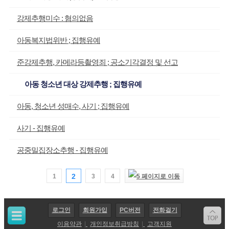
강제추행미수 : 혐의없음
아동복지법위반 ; 집행유예
준강제추행, 카메라등촬영죄 ; 공소기각결정 및 선고
아동 청소년 대상 강제추행 ; 집행유예
아동, 청소년 성매수, 사기 ; 집행유예
사기 - 집행유예
공중밀집장소추행 - 집행유예
2
1
3
4
로그인
회원가입
PC버전
전화걸기
이용약관
|
개인정보취급방침
|
고객지원